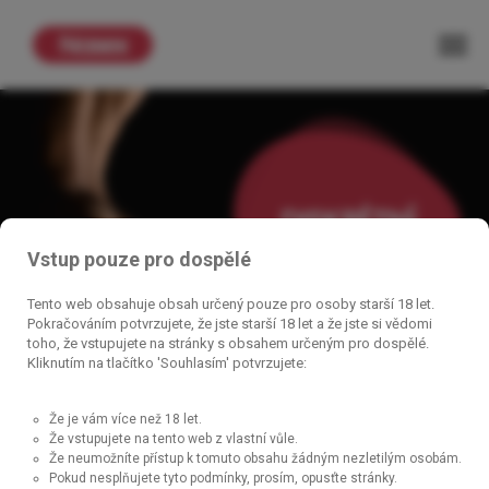
Nasex
DISKRÉTNÍ
SETKÁNÍ
Vstup pouze pro dospělé
Tento web obsahuje obsah určený pouze pro osoby starší 18 let.
Pokračováním potvrzujete, že jste starší 18 let a že jste si vědomi
toho, že vstupujete na stránky s obsahem určeným pro dospělé.
Kliknutím na tlačítko 'Souhlasím' potvrzujete:
Hledání
Že je vám více než 18 let.
Že vstupujete na tento web z vlastní vůle.
Že neumožníte přístup k tomuto obsahu žádným nezletilým osobám.
Pokud nesplňujete tyto podmínky, prosím, opusťte stránky.